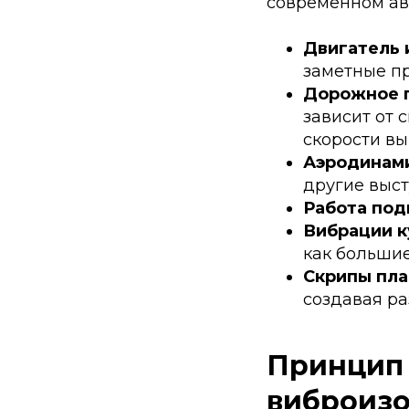
современном ав
Двигатель 
заметные пр
Дорожное п
зависит от 
скорости вы
Аэродинам
другие выс
Работа под
Вибрации к
как большие
Скрипы пла
создавая р
Принцип 
виброиз