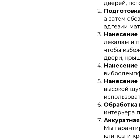
дверей, пот
Подготовка
а затем обе
адгезии мат
Нанесение 
лекалам и 
чтобы избе
двери, крыш
Нанесение 
вибродемпф
Нанесение 
высокой шум
использоват
Обработка 
интерьера 
Аккуратная
Мы гарантир
клипсы и кр