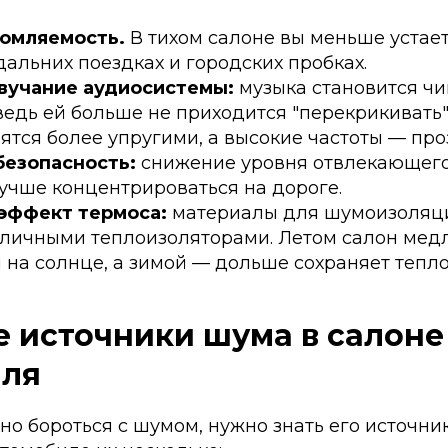
омляемость.
В тихом салоне вы меньше устает
дальних поездках и городских пробках.
вучание аудиосистемы:
музыка становится чи
ведь ей больше не приходится "перекрикивать
ятся более упругими, а высокие частоты — пр
езопасность:
снижение уровня отвлекающег
учше концентрироваться на дороге.
эффект термоса:
материалы для шумоизоляц
тличными теплоизоляторами. Летом салон мед
 на солнце, а зимой — дольше сохраняет тепло
 источники шума в салоне
иля
о бороться с шумом, нужно знать его источник