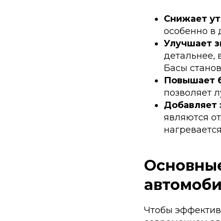
Снижает ут
особенно в 
Улучшает з
детальнее, 
Басы станов
Повышает б
позволяет л
Добавляет 
являются о
нагревается
Основные
автомоб
Чтобы эффективн