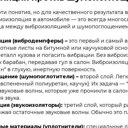
ти понятия, но для качественного результата 
моизоляция в автомобиле — это всегда многосл
ца между виброизоляцией и шумопоглощение
ция (вибродемпферы) –
это первый и самый в
отные листы на битумной или каучуковой осно
еталл кузова и погасить вибрации. Без вибро
к барабан, передавая гул в салон. Виброизол
ан" в глухую, инертную поверхность.
ение (шумопоглотители) –
второй слой. Лег
вспененный полиуретан, каучук). Их задача — "
звуковые волны, которые уже проникли в сало
я звука.
ция (звукоизоляторы):
третий слой, который р
ажая остаточные звуковые волны. Обычно это 
ые материалы (уплотнители):
специальные л