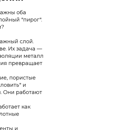
важны оба
ойный "пирог".
м?
ажный слой.
ве. Их задача —
изоляции металл
яция превращает
кие, пористые
ловить" и
н. Они работают
аботает как
плотные
енты и