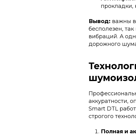
прокладки, 
Вывод:
важны в
бесполезен, так
вибраций. А одн
дорожного шума
Технолог
шумоизо
Профессиональн
аккуратности, о
Smart DTL рабо
строгого технол
Полная и а