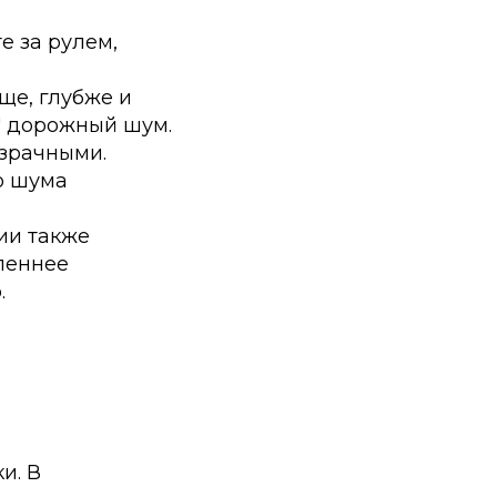
е за рулем,
ще, глубже и
" дорожный шум.
озрачными.
о шума
ии также
леннее
.
и. В