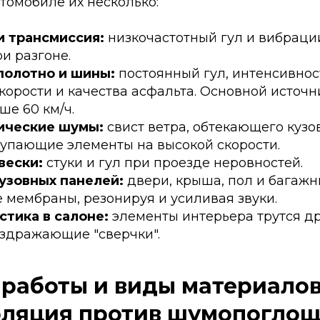
томобиле их несколько:
и трансмиссия:
низкочастотный гул и вибраци
и разгоне.
олотно и шины:
постоянный гул, интенсивнос
скорости и качества асфальта. Основной источ
ше 60 км/ч.
ические шумы:
свист ветра, обтекающего кузов
тупающие элементы на высокой скорости.
вески:
стуки и гул при проезде неровностей.
узовных панелей:
двери, крыша, пол и багажн
 мембраны, резонируя и усиливая звуки.
стика в салоне:
элементы интерьера трутся дру
аздражающие "сверчки".
работы и виды материалов
оляция против шумопогло