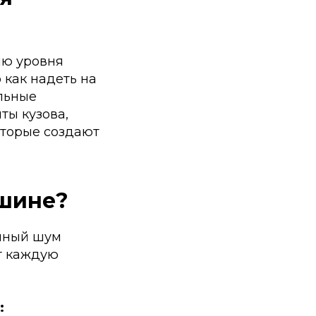
ию уровня
 как надеть на
льные
ты кузова,
оторые создают
ашине?
янный шум
т каждую
: