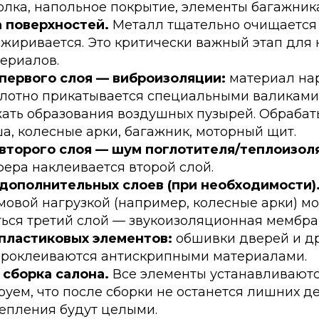
олка, напольное покрытие, элементы багажника
 поверхностей.
Металл тщательно очищается о
зжиривается. Это критически важный этап для
ериалов.
первого слоя — виброизоляции:
материал нар
плотно прикатывается специальными валиками 
жать образования воздушных пузырей. Обрабат
а, колесные арки, багажник, моторный щит.
второго слоя — шум поглотителя/теплоизол
ера наклеивается второй слой.
дополнительных слоев (при необходимости)
овой нагрузкой (например, колесные арки) м
ься третий слой — звукоизоляционная мембра
пластиковых элементов:
обшивки дверей и д
проклеиваются антискрипными материалами.
 сборка салона.
Все элементы устанавливаются
уем, что после сборки не останется лишних де
епления будут целыми.