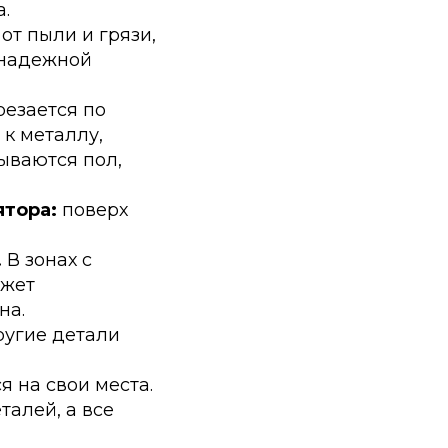
.
т пыли и грязи,
 надежной
езается по
к металлу,
ываются пол,
ятора:
поверх
.
В зонах с
ожет
на.
ругие детали
 на свои места.
талей, а все