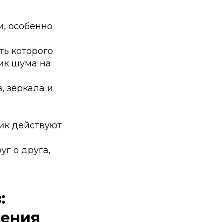
и, особенно
ть которого
ник шума на
, зеркала и
ик действуют
г о друга,
:
щения