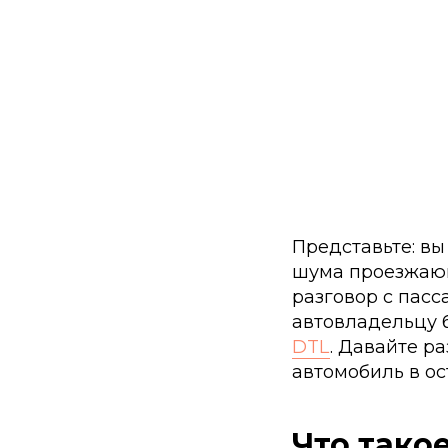
Представьте: вы
шума проезжающ
разговор с пасс
автовладельцу 
DTL
. Давайте ра
автомобиль в ос
Что тако