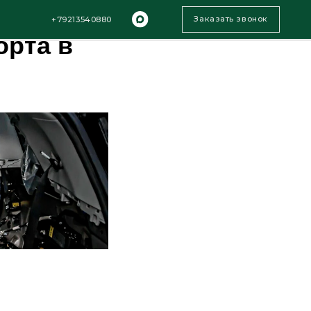
 что
Заказать звонок
13540880
орта в