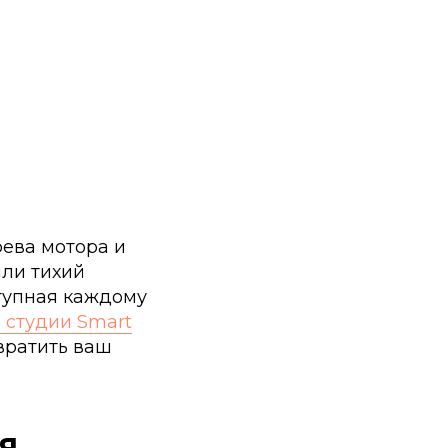
рева мотора и
ли тихий
ступная каждому
 студии Smart
евратить ваш
я