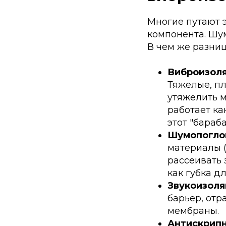
Многие путают э
компонента. Шу
В чем же разни
Виброизоля
Тяжелые, пл
утяжелить м
работает ка
этот "бараб
Шумопоглощ
материалы (
рассеивать 
как губка дл
Звукоизоля
барьер, отр
мембраны.
Антискрипн