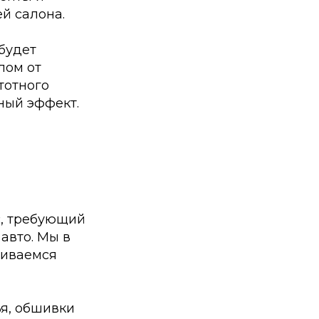
й салона.
будет
лом от
тотного
ный эффект.
, требующий
авто. Мы в
живаемся
я, обшивки