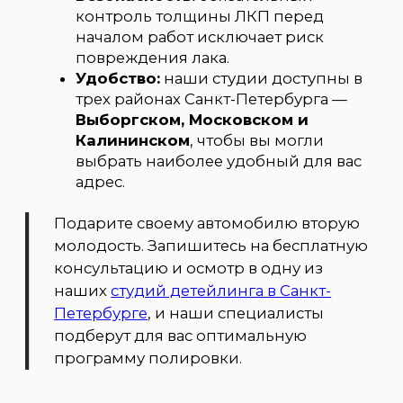
Нанесение защитных покрытий (полировка
Стоимость
добавляется отдельно)
Нанесение керамического защитного
покрытия (1 слой) Nasiol
от 15 000₽
Нанесение керамического защитного
покрытия (2 слоя) Nasiol
от 20 000₽
Наненесение графенового защитного
покрытия (1 слой) ONYX Graphene Pure
от 25 000₽
Наненесение графенового защитного
покрытия (2 слоя) ONYX Graphene Pure
от 30 000₽