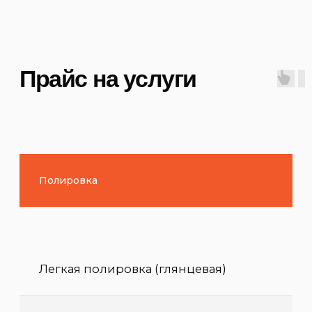
Нанесение защитного керамического
покрытия на колёсные диски (без съема)
от 10 000₽
Нанесение защитного керамического
покрытия на колёсные диски (со съемом)
от 15 000₽