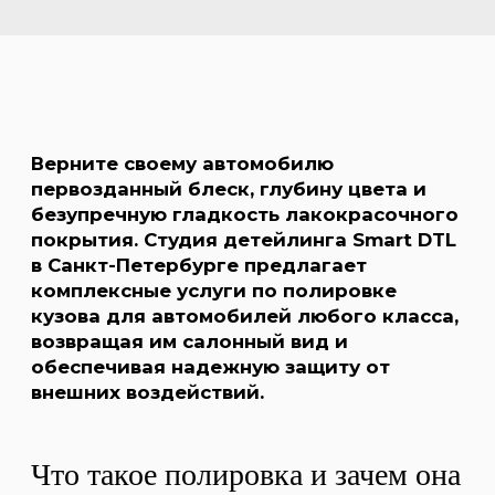
Что такое полировка и зачем она
нужна вашему автомобилю?
Со временем лакокрасочное покрытие
автомобиля подвергается износу.
Воздействие ультрафиолета, дорожных
реагентов, абразивных частиц песка и
пыли, а также следы от некачественной
мойки приводят к появлению
микроцарапин, так называемой
«паутинки», потертостей и помутнению
лака. Автомобиль теряет глубину цвета,
выглядит тусклым и неухоженным.
Профессиональная полировка — это не
просто маскировка дефектов, а
технологичный процесс восстановления
верхнего слоя лака. Она позволяет
устранить до 95% всех видимых
повреждений, восстановить идеальную
гладкость поверхности и вернуть
насыщенность заводского цвета.