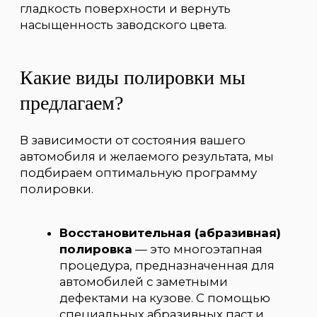
придать максимальный блеск и
устранить мелкую «паутинку».
Процедура обновляет поверхность,
делает цвет более глубоким и
насыщенным без существенного
воздействия на толщину
лакокрасочного покрытия.
Как проходит процесс
полировки в Smart DTL?
Мы строго соблюдаем технологию, чтобы
гарантировать безупречный и
долговечный результат.
Детейлинг-мойка.
Сначала мы
проводим тщательную двухфазную
мойку кузова и глубокую очистку
поверхности от битума, смолы,
металлических вкраплений с
помощью специальной автохимии и
синтетической глины.
Диагностика и маскировка.
Специалисты осматривают кузов под
профессиональным освещением,