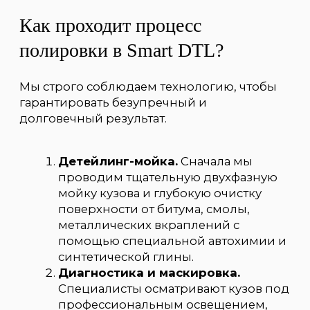
DTL?
Профессионализм:
наши мастера
обладают многолетним опытом
работы с автомобилями всех классов,
от стандартных седанов до
эксклюзивных суперкаров.
Качество:
мы используем только
премиальные полировальные
системы и расходные материалы от
ведущих мировых производителей.
Безопасность:
обязательный
контроль толщины ЛКП перед
началом работ исключает риск
повреждения лака.
Удобство:
наши студии доступны в
трех районах Санкт-Петербурга —
Выборгском, Московском и
Калининском
, чтобы вы могли
выбрать наиболее удобный для вас
адрес.
Подарите своему автомобилю вторую
молодость. Запишитесь на бесплатную
консультацию и осмотр в одну из
наших
студий детейлинга в Санкт-
Петербурге
, и наши специалисты