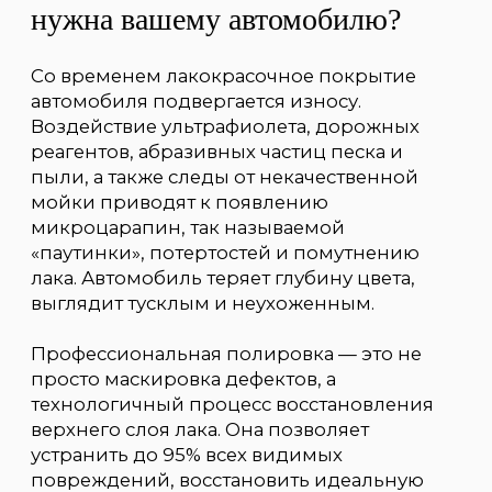
Какие виды полировки мы
предлагаем?
В зависимости от состояния вашего
автомобиля и желаемого результата, мы
подбираем оптимальную программу
полировки.
Восстановительная (абразивная)
полировка
— это многоэтапная
процедура, предназначенная для
автомобилей с заметными
дефектами на кузове. С помощью
специальных абразивных паст и
полировальных машинок мы
аккуратно снимаем тончайший слой
поврежденного лака, устраняя
глубокие царапины, потертости и
сильные помутнения. Этот вид
полировки полностью преображает
внешний вид автомобиля.
Мягкая (финишная) полировка
—
идеальное решение для
относительно новых или ухоженных
автомобилей, которым требуется