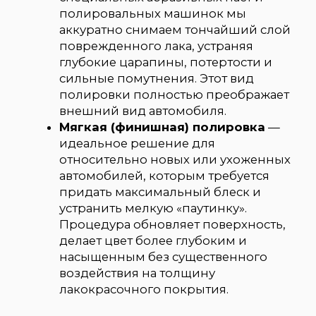
оценивают степень повреждений и
измеряют толщину лакокрасочного
покрытия на каждом элементе. Все
пластиковые, резиновые и
хромированные детали тщательно
маскируются для их защиты.
Полировка.
На основе диагностики
подбирается индивидуальная связка
полировальных паст и кругов.
Процесс выполняется в несколько
этапов, от более грубых абразивов к
финишным составам, что позволяет
добиться идеально ровной и
глянцевой поверхности.
Финал.
По завершении полировки
мы удаляем остатки паст и наносим
защитный состав (воск или силант),
который закрепляет результат и
придает покрытию гидрофобные
свойства. По вашему желанию, для
максимальной и долгосрочной
защиты мы можем нанести
керамическое покрытие.
Почему стоит выбрать Smart