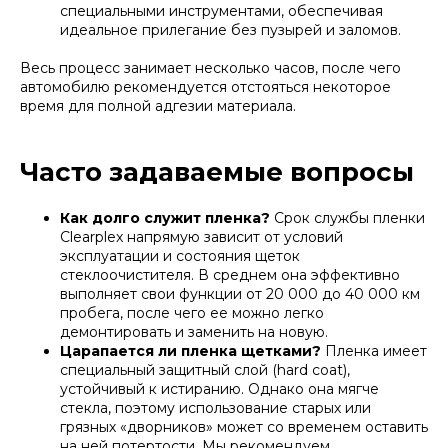
специальными инструментами, обеспечивая
г. Санкт-Петерб
идеальное прилегание без пузырей и заломов.
Пулковское Шос
ул. Тореза 68 А
Весь процесс занимает несколько часов, после чего
Ежедневно 9:00-
автомобилю рекомендуется отстояться некоторое
время для полной адгезии материала.
Часто задаваемые вопросы
+7 (921)35
Как долго служит пленка?
Срок службы пленки
Clearplex напрямую зависит от условий
эксплуатации и состояния щеток
стеклоочистителя. В среднем она эффективно
выполняет свои функции от 20 000 до 40 000 км
пробега, после чего ее можно легко
демонтировать и заменить на новую.
Царапается ли пленка щетками?
Пленка имеет
специальный защитный слой (hard coat),
устойчивый к истиранию. Однако она мягче
стекла, поэтому использование старых или
грязных «дворников» может со временем оставить
на ней потертости. Мы рекомендуем