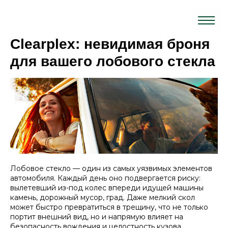
Clearplex: невидимая броня
Главная
для вашего лобового стекла
Услуги
Наши работы
Блог
Где мы наход
Лобовое стекло — один из самых уязвимых элементов
автомобиля. Каждый день оно подвергается риску:
вылетевший из-под колес впереди идущей машины
камень, дорожный мусор, град. Даже мелкий скол
может быстро превратиться в трещину, что не только
портит внешний вид, но и напрямую влияет на
безопасность вождения и целостность кузова.