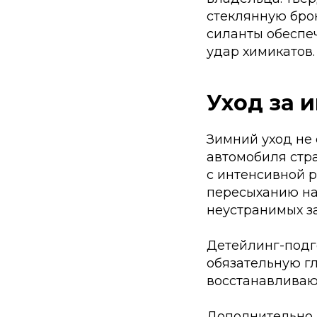
стеклянную бро
силанты обеспе
удар химикатов.
Уход за 
Зимний уход не
автомобиля стра
с интенсивной 
пересыханию на
неустранимых з
Детейлинг-подг
обязательную г
восстанавливаю
Дополнительно 