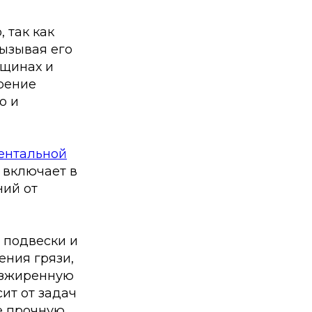
 так как
вызывая его
ещинах и
арение
о и
ентальной
я включает в
ний от
 подвески и
ения грязи,
безжиренную
ит от задач
е прочную