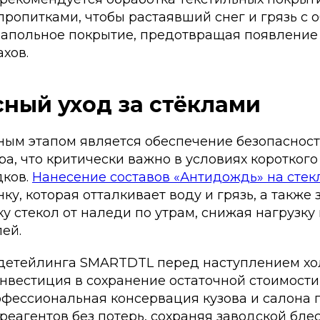
опитками, чтобы растаявший снег и грязь с о
напольное покрытие, предотвращая появление
хов.
ный уход за стёклами
ым этапом является обеспечение безопасност
а, что критически важно в условиях короткого
дков.
Нанесение составов «Антидождь» на стек
у, которая отталкивает воду и грязь, а также
у стекол от наледи по утрам, снижая нагрузку
ей.
 детейлинга SMARTDTL перед наступлением хо
нвестиция в сохранение остаточной стоимости
офессиональная консервация кузова и салона 
реагентов без потерь, сохраняя заводской бле