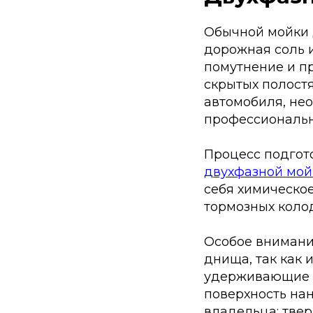
Обычной мойки д
дорожная соль и
помутнение и п
скрытых полостя
автомобиля, не
профессиональн
Процесс подгот
двухфазной мой
себя химическо
тормозных колод
Особое внимание
днища, так как
удерживающие в
поверхность нан
владельца: тве