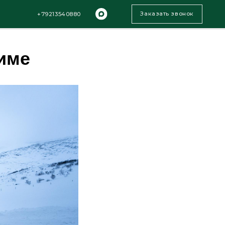
Заказать звонок
13540880
зиме