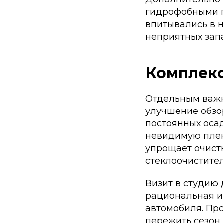
гидрофобными пр
впитывались в 
неприятных запа
Комплекс
Отдельным важн
улучшение обзор
постоянных оса
невидимую пленк
упрощает очистк
стеклоочистител
Визит в студию
рациональная и
автомобиля. Пр
пережить сезон 