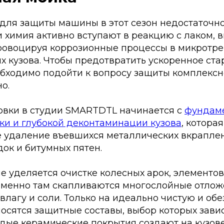
ля защиты машины в этот сезон недостаточно,
 химия активно вступают в реакцию с лаком, 
ровоцируя коррозионные процессы в микротр
х кузова. Чтобы предотвратить ускоренное ст
обходимо подойти к вопросу защиты комплексн
о.
овки в студии SMARTDTL начинается с
фундам
ки и глубокой деконтаминации кузова
, котора
е удаление въевшихся металлических вкрапле
ок и битумных пятен.
 уделяется очистке колесных арок, элементов
 именно там скапливаются многослойные отлож
лагу и соли. Только на идеально чистую и о
осятся защитные составы, выбор которых завис
рдые керамические покрытия создают на кузов