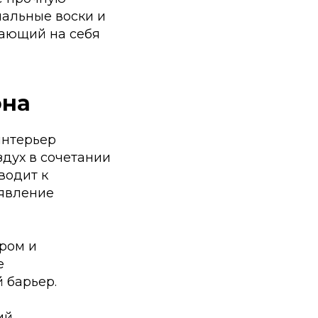
альные воски и
ающий на себя
она
интерьер
здух в сочетании
водит к
оявление
ром и
е
 барьер.
ий