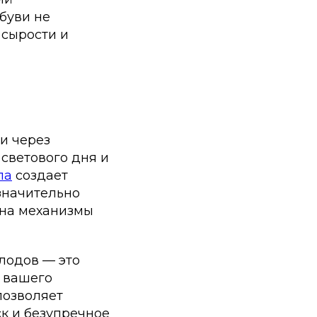
буви не
 сырости и
и через
 светового дня и
ла
создает
 значительно
 на механизмы
лодов — это
 вашего
позволяет
ск и безупречное