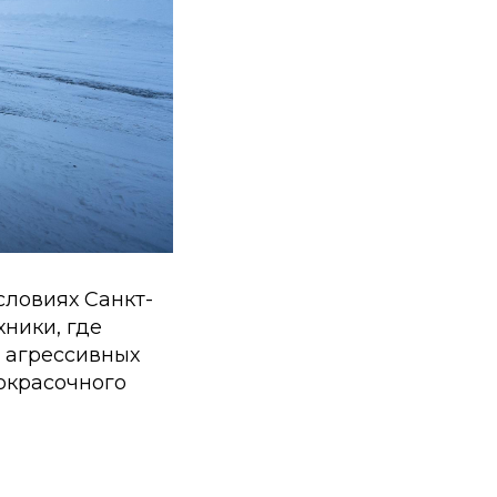
словиях Санкт-
ники, где
и агрессивных
окрасочного